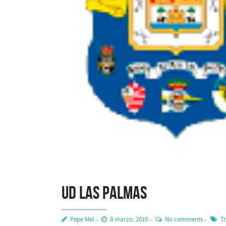
UD Las Palmas
Pepe Mel
8 marzo, 2019
No comments
T