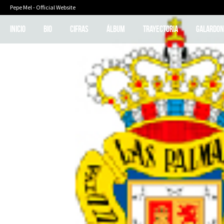
Pepe Mel - Official Website
INICIO
BIO
CIFRAS
ÁLBUM
TRAYECTORIA
GALARDON